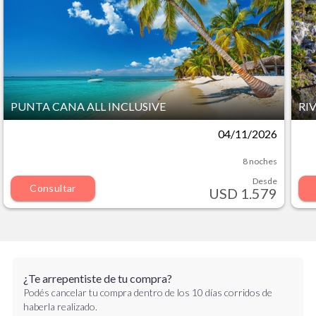
PUNTA CANA ALL INCLUSIVE
RI
04/11/2026
8 noches
Desde
Consultar
USD 1.579
¿Te arrepentiste de tu compra?
Podés cancelar tu compra dentro de los 10 días corridos de
haberla realizado.