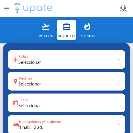
VUELOS
PAQUETES
PROMOS
Salida
Seleccionar
Destino
Seleccionar
Fecha
Seleccionar
Habitaciones y Pasajeros
1 hab. · 2 ad.