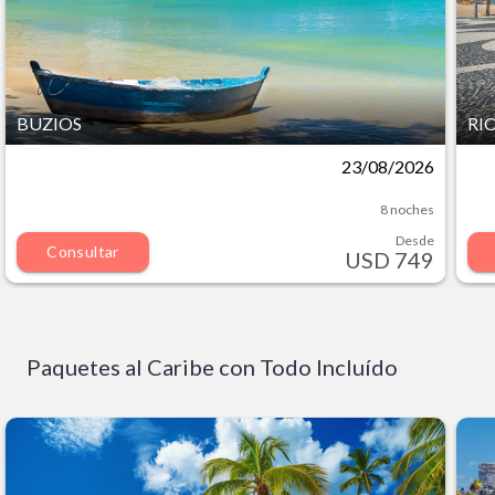
BUZIOS
RI
23/08/2026
8 noches
Desde
Consultar
USD 749
Paquetes al Caribe con Todo Incluído