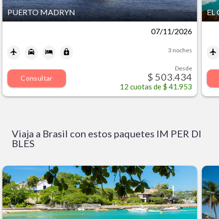
PUERTO MADRYN
EL
07/11/2026
3 noches
Desde
$ 503.434
Consultar
12
cuotas de
$ 41.953
Viaja a Brasil con estos paquetes IM PER DI
BLES